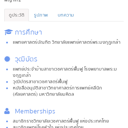
พญาไท2
ดูประวัติ
รูปภาพ
บทความ
การศึกษา
แพทยศาสตร์บัณฑิต วิทยาลัยแพทย์ศาสตร์พระมงกุฏเกล้า
วุฒิบัตร
แพทย์ประจำบ้านสาขาเวชศาสตร์ฟื้นฟู โรงพยาบาลพระม
งกุฏเกล้า
วุฒิบัตรสาขาเวชศาสตร์ฟื้นฟู
หนังสืออนุมัติสาขาวิทยาศาสตร์การแพทย์คลีนิก
(ศัลยศาสตร์) มหาวิทยาลัยมหิดล
Memberships
สมาชิกราชวิทยาลัยเวชศาสตร์ฟื้นฟู แห่งประเทศไทย
สมาชิกแพทย์โรคหัวใจ แห่งประเทศไทย