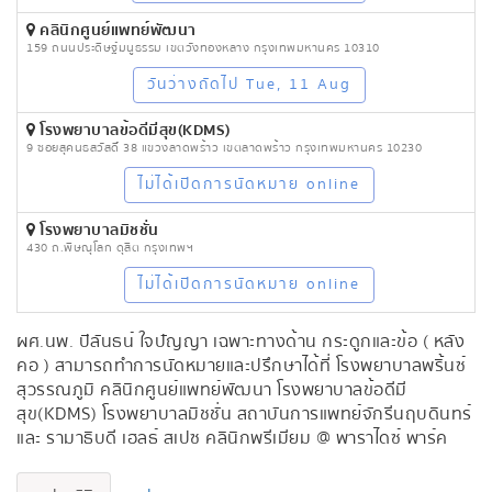
คลินิกศูนย์แพทย์พัฒนา
159 ถนนประดิษฐ์มนูธรรม เขตวังทองหลาง กรุงเทพมหานคร 10310
วันว่างถัดไป Tue, 11 Aug
โรงพยาบาลข้อดีมีสุข(KDMS)
9 ซอยสุคนธสวัสดิ์ 38 แขวงลาดพร้าว เขตลาดพร้าว กรุงเทพมหานคร 10230
ไม่ได้เปิดการนัดหมาย online
โรงพยาบาลมิชชั่น
430 ถ.พิษณุโลก ดุสิต กรุงเทพฯ
ไม่ได้เปิดการนัดหมาย online
ผศ.นพ. ปิลันธน์ ใจปัญญา เฉพาะทางด้าน กระดูกและข้อ ( หลัง
คอ ) สามารถทำการนัดหมายและปรึกษาได้ที่ โรงพยาบาลพริ้นซ์
สุวรรณภูมิ คลินิกศูนย์แพทย์พัฒนา โรงพยาบาลข้อดีมี
สุข(KDMS) โรงพยาบาลมิชชั่น สถาบันการแพทย์จักรีนฤบดินทร์
และ รามาธิบดี เฮลธ์ สเปซ คลินิกพรีเมียม @ พาราไดซ์ พาร์ค