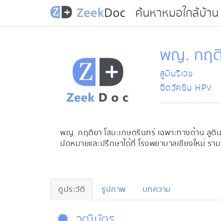
ค้นหาหมอใกล้บ้าน
พญ. กฤติ
สูตินรีเวช
ฉีดวัคซีน HPV
พญ. กฤติยา โสมะเกษตรินทร์ เฉพาะทางด้าน สูติน
นัดหมายและปรึกษาได้ที่ โรงพยาบาลเชียงใหม่ ราม
ดูประวัติ
รูปภาพ
บทความ
วุฒิบัตร