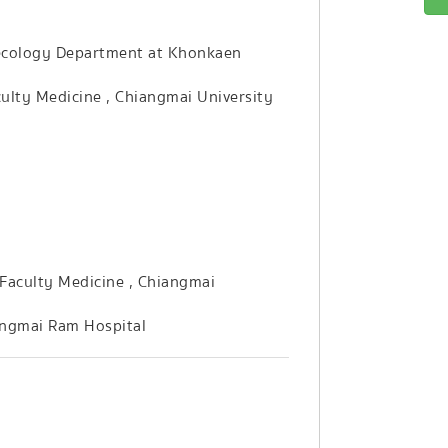
necology Department at Khonkaen
culty Medicine , Chiangmai University
 Faculty Medicine , Chiangmai
angmai Ram Hospital