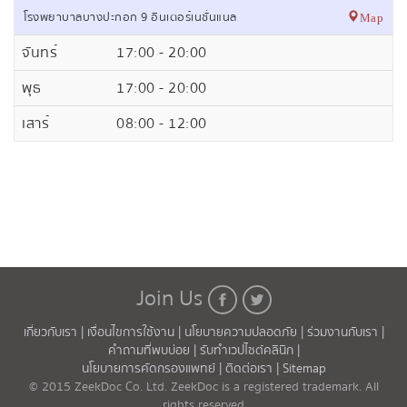
โรงพยาบาลบางปะกอก 9 อินเตอร์เนชั่นแนล
Map
จันทร์
17:00 - 20:00
พุธ
17:00 - 20:00
เสาร์
08:00 - 12:00
Join Us
เกี่ยวกับเรา |
เงื่อนไขการใช้งาน |
นโยบายความปลอดภัย |
ร่วมงานกับเรา |
คำถามที่พบบ่อย |
รับทำเวปไซต์คลินิก |
นโยบายการคัดกรองแพทย์ |
ติดต่อเรา |
Sitemap
© 2015 ZeekDoc Co. Ltd. ZeekDoc is a registered trademark. All
rights reserved