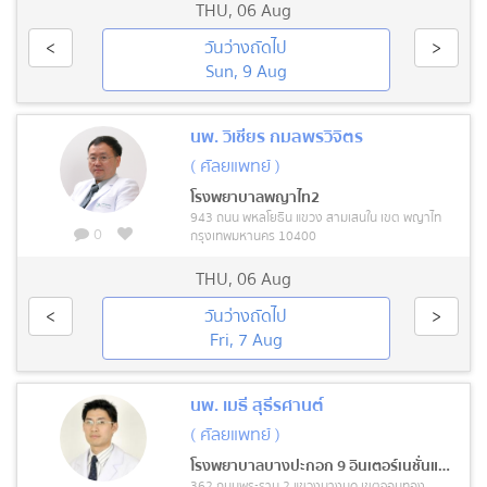
THU
,
06 Aug
<
วันว่างถัดไป
>
Sun, 9 Aug
นพ. วิเชียร กมลพรวิจิตร
( ศัลยแพทย์ )
โรงพยาบาลพญาไท2
943 ถนน พหลโยธิน แขวง สามเสนใน เขต พญาไท
0
กรุงเทพมหานคร 10400
THU
,
06 Aug
<
วันว่างถัดไป
>
Fri, 7 Aug
นพ. เมธี สุธีรศานต์
( ศัลยแพทย์ )
โรงพยาบาลบางปะกอก 9 อินเตอร์เนชั่นแนล
362 ถนนพระราม 2 แขวงบางมด เขตจอมทอง