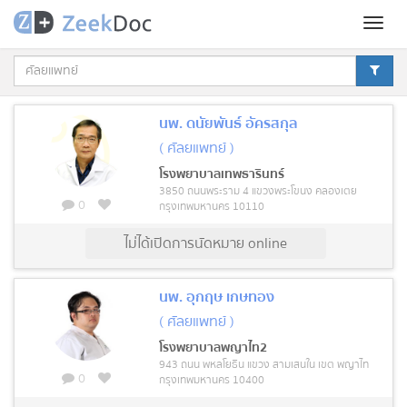
Toggl
naviga
นพ. ดนัยพันธ์ อัครสกุล
( ศัลยแพทย์ )
โรงพยาบาลเทพธารินทร์
3850 ถนนพระราม 4 แขวงพระโขนง คลองเตย
0
กรุงเทพมหานคร 10110
ไม่ได้เปิดการนัดหมาย online
นพ. อุกฤษ เกษทอง
( ศัลยแพทย์ )
โรงพยาบาลพญาไท2
943 ถนน พหลโยธิน แขวง สามเสนใน เขต พญาไท
0
กรุงเทพมหานคร 10400