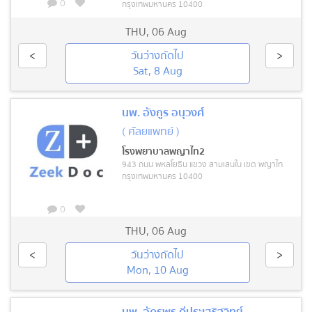
0
กรุงเทพมหานคร 10400
THU
,
06 Aug
<
วันว่างถัดไป
>
Sat, 8 Aug
นพ. อังกูร อนุวงศ์
( ศัลยแพทย์ )
โรงพยาบาลพญาไท2
943 ถนน พหลโยธิน แขวง สามเสนใน เขต พญาไท
กรุงเทพมหานคร 10400
0
THU
,
06 Aug
<
วันว่างถัดไป
>
Mon, 10 Aug
นพ. อัครพร ดีประเสริฐวิทย์