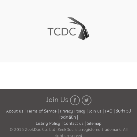
Join Us
About us |
Terms of Service |
Privacy Policy |
Join us |
FAQ |
รับทำเวป
ไซต์คลินิก |
Listing Policy |
Contact us |
Sitemap
© 2015 ZeekDoc Co. Ltd. ZeekDoc is a registered trademark. All
rights reserved