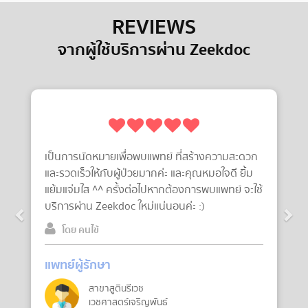
REVIEWS
จากผู้ใช้บริการผ่าน Zeekdoc
Previous
Next
างความสะดวก
ใจดี. พูดให้กำลังใจคนไข้เหมือนไม่ใช่โรคร้าย. มี
หมอใจดี ยิ้ม
อ่อนโยนกับคนไข้อย่างมาก และให้ความรุ้ ให้วิธี
พบแพทย์ จะใช้
ปฎิบัติกับคนไข้เมื่ออยู่ที่บ้าน ดีใจค่ะที่เจอคุณหม
ท่านนี้มากๆ. ขอบคุณบริษัทZeekDoc. ที่ให้ควา
สะดวก ในการใช้บริการครั้งนี้ ดีเยี่ยมสุดๆค่ะ. ค
เต็ม 100. ให้1000 เลยค่ะ.
โดย คนไข้
แพทย์ผู้รักษา