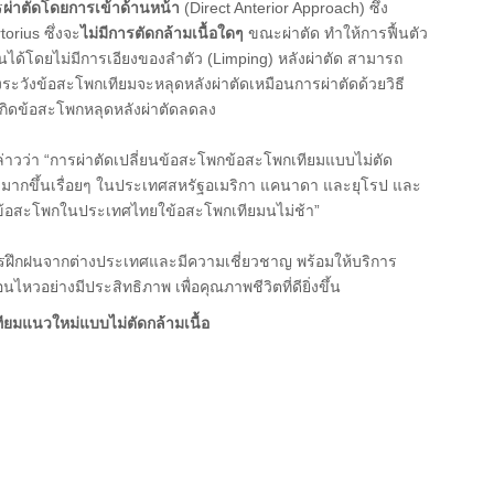
ร
ผ่าตัดโดยการเข้าด้านหน้า
(Direct Anterior Approach) ซึ่ง
orius ซึ่งจะ
ไม่มีการตัดกล้ามเนื้อใดๆ
ขณะผ่าตัด ทำให้การฟื้นตัว
นได้โดยไม่มีการเอียงของลำตัว (Limping) หลังผ่าตัด สามารถ
งระวังข้อสะโพกเทียมจะหลุดหลังผ่าตัดเหมือนการผ่าตัดด้วยวิธี
ารเกิดข้อสะโพกหลุดหลังผ่าตัดลดลง
่าวว่า “การผ่าตัดเปลี่ยนข้อสะโพกข้อสะโพกเทียมแบบไม่ตัด
นิยมมากขึ้นเรื่อยๆ ในประเทศสหรัฐอเมริกา แคนาดา และยุโรป และ
ยนข้อสะโพกในประเทศไทยใข้อสะโพกเทียมนไม่ช้า”
การฝึกฝนจากต่างประเทศและมีความเชี่ยวชาญ พร้อมให้บริการ
อนไหวอย่างมีประสิทธิภาพ เพื่อคุณภาพชีวิตที่ดียิ่งขึ้น
ทียมแนวใหม่แบบไม่ตัดกล้ามเนื้อ