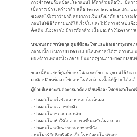
การผ่าตัดเปลี่ยนข้อสะโพกแบบไม่ตัดกล้ามเนื้อนั้น เป็นกา
เป็นการเข้าระหว่างกล้ามเนื้อ Tensor fascia lata และ Sart
ของคนไข้เร็วกว่าปกติ ลดอาการเจ็บหลังผ่าตัด สามารถเดิ
กลับไปใช้ชีวิตตามปกติได้เร็วขึ้น และไม่มีความจำเป็นต้อ
ดั้งเดิม เนื่องจากไม่มีการตัดกล้ามเนื้อ ย่อมทำให้อัตราก
นพ.พนธกร พานิชกุล ศูนย์ข้อสะโพกและข้อเข่ากรุงเทพ
กล
กล้ามเนื้อ เป็นการผ่าตัดรูปแบบใหม่ที่กำลังได้รับความ
ผมเชื่อว่าเทคนิคนี้จะกลายเป็นมาตรฐานการผ่าตัดเปลี่
ขณะนี้ทีมแพทย์ศูนย์ข้อสะโพกและข้อเข่ากรุงเทพได้รับ
ผ่าตัดเปลี่ยนข้อสะโพกแบบไม่ตัดกล้ามเนื้อให้ผู้ป่วยได้เคลื่
ผู้ป่วยที่เหมาะสมต่อการผ่าตัดเปลี่ยนข้อสะโพกข้อสะโพกเ
- ปวดสะโพกเรื้อรังและทานยาไม่เห็นผล
- ปวดสะโพกเวลาขยับตัว
- ปวดสะโพกขณะนอนหลับ
- ปวดสะโพกทำให้ไม่สามารถขึ้นลงบันไดสะดวก
- ปวดสะโพกเมื่อพยายามลุกจากที่นั่ง
- สะโพกรู้สึกตึงหรือฝืด เป็นโรคข้อสะโพกอักเสบ