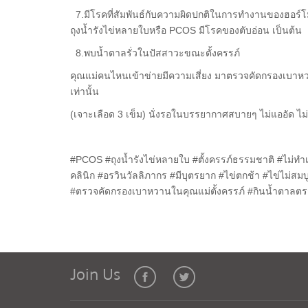
7.มีโรคที่สัมพันธ์กับความผิดปกติในการทำงานของฮอร์โม
ถุงน้ำรังไข่หลายใบหรือ PCOS มีโรคของตับอ่อน เป็นต้น
8.พบน้ำตาลรั่วในปัสสาวะขณะตั้งครรภ์
คุณแม่คนไหนเข้าข่ายมีความเสี่ยง มาตรวจคัดกรองเบาหวา
เท่านั้น
(เจาะเลือด 3 เข็ม) นั่งรอในบรรยากาศสบายๆ ไม่แออัด ไม
#PCOS #ถุงน้ำรังไข่หลายใบ #ตั้งครรภ์ธรรมชาติ #ไม่ทำ
คลินิก #อรวินวัลลิภากร #มีบุตรยาก #ไข่ตกช้า #ไข่ไม่
#ตรวจคัดกรองเบาหวานในคุณแม่ตั้งครรภ์ #กินน้ำตาลต
Join Us