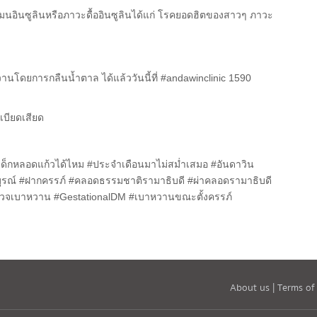
นอินซูลินหรือภาวะดื้ออินซูลินได้แก่ โรคยอดฮิตของสาวๆ ภาวะ
นโดยการกลืนน้ำตาล ได้แล้ววันนี้ที่ #andawinclinic 1590
่เบียดเสียด
เด็กหลอดแก้วได้ไหม #ประจำเดือนมาไม่สม่ำเสมอ #อันดาวิน
สมบูรณ์ #ฝากครรภ์ #คลอดธรรมชาติรามาธิบดี #ผ่าคลอดรามาธิบดี
รวจเบาหวาน #GestationalDM #เบาหวานขณะตั้งครรภ์
About us |
Terms of 