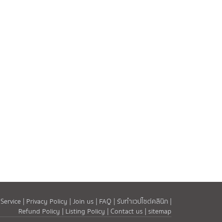
Service |
Privacy Policy |
Join us |
FAQ |
รับทำเวปไซต์คลินิก |
Refund Policy |
Listing Policy |
Contact us |
sitemap