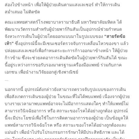
ส่องไปข้างหน้า เพื่อให้ผู้ป่วยเดินตามแสงเลเซอร์ ทำให้การเดิน
สม่ำเสมอ ไม่ติดขัด
คณะแพทยศาสตร์โรงพยาบาลรามาธิบดี มหาวิทยาลัยมหิดล ได้
พัฒนานวัตกรรมสำหรับผู้ป่วยพาร์กินสันเป็นอุปกรณ์ช่วยกำหนด
จังหวะการเดินในผู้ป่วยโดยออกแบบมาในรูปแบบของ
“สายรัดข้อ
เท้า”
ซึ่งอุปกรณ์นี้จะมีเซนเซอร์ตรวจจับการเคลื่อนไหวของขา แล้ว
ปล่อยแสงเลเซอร์เพื่อกำหนดระยะการก้าวออกมาข้างหน้า ให้ผู้ป่วย
ก้าวข้าม ซึ่งจะช่วยลดอาการเดินติดขัดในผู้ป่วยพาร์กินสันได้ ขณะ
นี้อยู่ระหว่างการขอรับรองมาตรฐานเครื่องมือแพทย์ ร่วมกับภาค
เอกชน เพื่อนำงานวิจัยออกสู่เชิงพาณิชย์
...
นอกจากนี้ อุปกรณ์ดังกล่าวยังสามารถตรวจจับรูปแบบของการเดิน
เพื่อสังเกตการเดินของผู้ป่วย ในขณะที่ไม่ได้พบแพทย์ เนื่องจากผู้ป่วย
บางรายเวลามาพบแพทย์อาจจะไม่มีอาการแสดงใดๆ ทำให้แพทย์ไม่
สามารถวินิจฉัยอาการ หรือ สถานะของโรคได้อย่างถูกต้อง อุปกรณ์
นี้จะมีประโยชน์เพื่อใช้ในการติดตามอาการของผู้ป่วย เป็นข้อมูลให้
แพทย์สามารถวินิจฉัยโรค หรือ สถานะของโรคได้อย่างถูกต้องและ
แม่นยำ เพื่อนำไปรับโปรแกรมการรักษาให้มีประสิทธิภาพ และได้