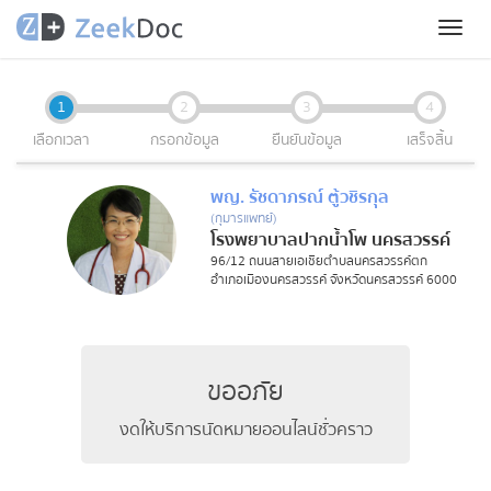
Toggl
naviga
1
2
3
4
เลือกเวลา
กรอกข้อมูล
ยืนยันข้อมูล
เสร็จสิ้น
พญ. รัชดาภรณ์ ตู้วชิรกุล
(กุมารแพทย์)
โรงพยาบาลปากน้ำโพ นครสวรรค์
96/12 ถนนสายเอเชียตำบลนครสวรรค์ตก
อำเภอเมืองนครสวรรค์ จังหวัดนครสวรรค์ 6000
ขออภัย
งดให้บริการนัดหมายออนไลน์ชั่วคราว