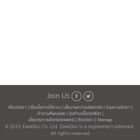
Join Us
เกี่ยวกับเรา |
เงื่อนไขการใช้งาน |
นโยบายความปลอดภัย |
ร่วมงานกับเรา |
คำถามที่พบบ่อย |
รับทำเวปไซต์คลินิก |
นโยบายการคัดกรองแพทย์ |
ติดต่อเรา |
Sitemap
© 2015 ZeekDoc Co. Ltd. ZeekDoc is a registered trademark.
All rights reserved