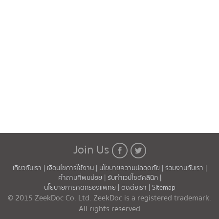
Join Us
เกี่ยวกับเรา |
เงื่อนไขการใช้งาน |
นโยบายความปลอดภัย |
ร่วมงานกับเรา |
คำถามที่พบบ่อย |
รับทำเวปไซต์คลินิก |
นโยบายการคัดกรองแพทย์ |
ติดต่อเรา |
Sitemap
© 2015 ZeekDoc Co. Ltd. ZeekDoc is a registered trademark.
All rights reserved