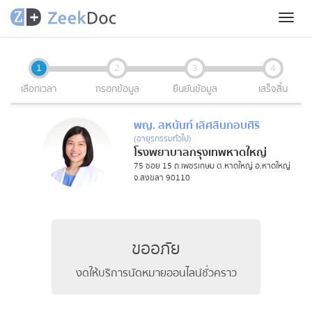
Toggl
naviga
1
2
3
4
เลือกเวลา
กรอกข้อมูล
ยืนยันข้อมูล
เสร็จสิ้น
พญ. สหนันท์ เลิศสินกอบศิริ
(อายุรกรรมทั่วไป)
โรงพยาบาลกรุงเทพหาดใหญ่
75 ซอย 15 ถ.เพชรเกษม ต.หาดใหญ่ อ.หาดใหญ่
จ.สงขลา 90110
ขออภัย
งดให้บริการนัดหมายออนไลน์ชั่วคราว