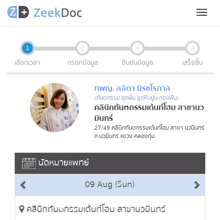
Toggl
naviga
1
2
3
4
เลือกเวลา
กรอกข้อมูล
ยืนยันข้อมูล
เสร็จสิ้น
ทพญ. ลลิดา นิรชโรภาส
(ทันตกรรม อุดฟัน ขูดหินปูน ถอนฟัน)
คลินิกทันตกรรมเด้นท์โฮม สาขานว
มินทร์
27/49 คลินิกทันตกรรมเด้นท์โฮม สาขา นวมินทร์
ถ.นวมินทร์ แขวง คลองกุ่ม
นัดหมายแพทย์
09 Aug (Sun)
คลินิกทันตกรรมเด้นท์โฮม สาขานวมินทร์