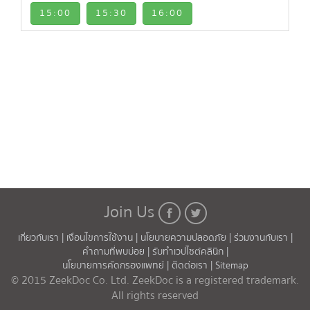
15:00
15:30
16:00
Join Us
เกี่ยวกับเรา |
เงื่อนไขการใช้งาน |
นโยบายความปลอดภัย |
ร่วมงานกับเรา |
คำถามที่พบบ่อย |
รับทำเวปไซต์คลินิก |
นโยบายการคัดกรองแพทย์ |
ติดต่อเรา |
Sitemap
© 2015 ZeekDoc Co. Ltd. ZeekDoc is a registered trademark.
All rights reserved