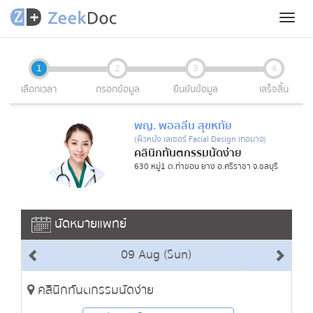
Toggl
naviga
1
2
3
4
เลือกเวลา
กรอกข้อมูล
ยืนยันข้อมูล
เสร็จสิ้น
พญ. พอลลีน สุขหทัย
(ผิวหนัง เลเซอร์ Facial Design เทอมาจ)
คลินิกทันตกรรมนัดง่าย
630 หมู่1 ต.ท่าขอน ยาง อ.ศรีราชา จ.ชลบุรี
นัดหมายแพทย์
09 Aug (Sun)
คลินิกทันตกรรมนัดง่าย