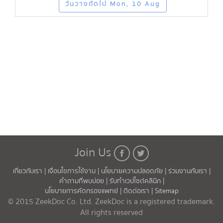
วันว่างถัดไป Mon, 10 Aug
Join Us
เกี่ยวกับเรา |
เงื่อนไขการใช้งาน |
นโยบายความปลอดภัย |
ร่วมงานกับเรา |
คำถามที่พบบ่อย |
รับทำเวปไซต์คลินิก |
นโยบายการคัดกรองแพทย์ |
ติดต่อเรา |
Sitemap
© 2015 ZeekDoc Co. Ltd. ZeekDoc is a registered trademark.
All rights reserved