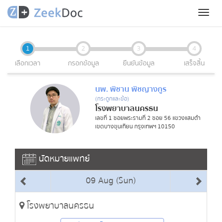
Toggl
naviga
1
2
3
4
เลือกเวลา
กรอกข้อมูล
ยืนยันข้อมูล
เสร็จสิ้น
นพ. พิชาน พิชญางกูร
(กระดูกและข้อ)
โรงพยาบาลนครธน
เลขที่ 1 ซอยพระรามที่ 2 ซอย 56 แขวงแสมดำ
เขตบางขุนเทียน กรุงเทพฯ 10150
นัดหมายแพทย์
09 Aug (Sun)
โรงพยาบาลนครธน