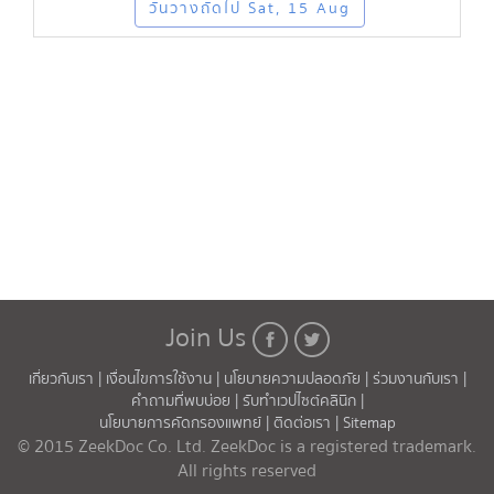
วันว่างถัดไป Sat, 15 Aug
Join Us
เกี่ยวกับเรา |
เงื่อนไขการใช้งาน |
นโยบายความปลอดภัย |
ร่วมงานกับเรา |
คำถามที่พบบ่อย |
รับทำเวปไซต์คลินิก |
นโยบายการคัดกรองแพทย์ |
ติดต่อเรา |
Sitemap
© 2015 ZeekDoc Co. Ltd. ZeekDoc is a registered trademark.
All rights reserved