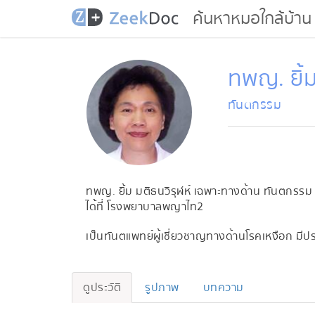
ค้นหาหมอใกล้บ้าน
ทพญ. ยิ้ม
ทันตกรรม
ทพญ. ยิ้ม มติธนวิรุฬห์ เฉพาะทางด้าน ทันตกรร
ได้ที่ โรงพยาบาลพญาไท2
เป็นทันตแพทย์ผู้เชี่ยวชาญทางด้านโรคเหงือก มีป
ดูประวัติ
รูปภาพ
บทความ