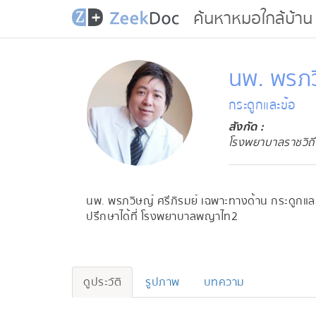
ค้นหาหมอใกล้บ้าน
นพ. พรภว
กระดูกและข้อ
สังกัด :
โรงพยาบาลราชวิถี
นพ. พรภวิษญ์ ศรีภิรมย์ เฉพาะทางด้าน กระดูกแ
ปรึกษาได้ที่ โรงพยาบาลพญาไท2
ดูประวัติ
รูปภาพ
บทความ