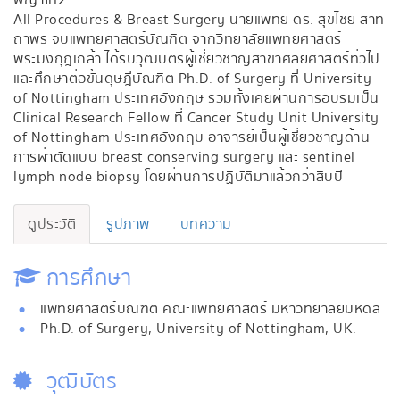
พญาไท2
All Procedures & Breast Surgery นายแพทย์ ดร. สุขไชย สาท
ถาพร จบแพทยศาสตร์บัณฑิต จากวิทยาลัยแพทยศาสตร์
พระมงกุฎเกล้า ได้รับวุฒิบัตรผู้เชี่ยวชาญสาขาศัลยศาสตร์ทั่วไป
และศึกษาต่อขั้นดุษฎีบัณฑิต Ph.D. of Surgery ที่ University
of Nottingham ประเทศอังกฤษ รวมทั้งเคยผ่านการอบรมเป็น
Clinical Research Fellow ที่ Cancer Study Unit University
of Nottingham ประเทศอังกฤษ อาจารย์เป็นผู้เชี่ยวชาญด้าน
การผ่าตัดแบบ breast conserving surgery และ sentinel
lymph node biopsy โดยผ่านการปฏิบัติมาแล้วกว่าสิบปี
ดูประวัติ
รูปภาพ
บทความ
การศึกษา
แพทยศาสตร์บัณฑิต คณะแพทยศาสตร์ มหาวิทยาลัยมหิดล
Ph.D. of Surgery, University of Nottingham, UK.
วุฒิบัตร