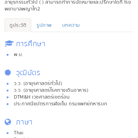
อายุรกรรมทั่วไป ( ) สามารถทำการนัดหมายและปรึกษาได้ที่ โรง
พยาบาลพญาไท2
ดูประวัติ
รูปภาพ
บทความ
การศึกษา
พ.บ.
วุฒิบัตร
ว.ว. (อายุรศาสตร์ทั่วไป)
ว.ว. (อายุรศาสตร์โรคทางเดินอาหาร)
DTM&H เวชศาสตร์เขตร้อน
ประกาศนียบัตรการฝังเข็ม กรมแพทย์ทหารบก
ภาษา
Thai