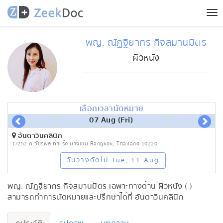
Tog
nav
พญ. ณัฏฐิยากร กิจสมานมิตร
ผิวหนัง
เลือกเวลานัดหมาย
07 Aug (Fri)
อันดาวินคลินิก
1/252 ถ.วัชรพล ท่าแร้ง บางเขน Bangkok, Thailand 10220
วันว่างถัดไป Tue, 11 Aug
พญ. ณัฏฐิยากร กิจสมานมิตร เฉพาะทางด้าน ผิวหนัง ( )
สามารถทำการนัดหมายและปรึกษาได้ที่ อันดาวินคลินิก