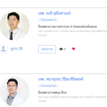
นพ. เมธี สุธีรศานต์
( ศัลยแพทย์ )
โรงพยาบาลบางปะกอก 9 อินเตอร์เนชั่นแนล
362 ถนนพระราม 2 แขวงบางมด เขตจอมทอง กรุงเทพมหาน
10150
ดูประวัติ
นัดหมาย
0
นพ. ศรายุทธ วิริยะศิริพงศ์
( ศัลยแพทย์ )
โรงพยาบาลพญาไท2
943 ถนน พหลโยธิน แขวง สามเสนใน เขต พญาไท กรุงเทพม
10400