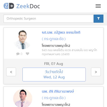
Toggl
naviga
รศ.นพ. ณัฐพล ธรรมโชติ
( กระดูกและข้อ )
โรงพยาบาลพญาไท2
943 ถนน พหลโยธิน แขวง สามเสนใน เขต พญาไท
0
กรุงเทพมหานคร 10400
FRI
,
07 Aug
<
วันว่างถัดไป
>
Wed, 12 Aug
นพ. ศิริ ศิริมานะพงษ์
( กระดูกและข้อ )
โรงพยาบาลพญาไท2