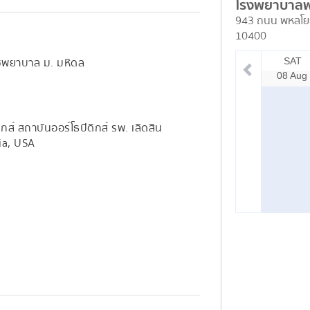
โรงพยาบาล
943 ถนน พหลโย
10400
ชพยาบาล ม. มหิดล
SAT
08 Aug
กส์ สถาบันออร์โธปิดิกส์ รพ. เลิดสิน
nia, USA