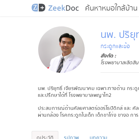
ค้นหาหมอใกล้บ้าน
นพ. ปริยุ
กระดูกและข้อ
สังกัด :
โรงพยาบาลเลิดสิน
นพ. ปริยุทธิ์ เจียรพัฒนาคม เฉพาะทางด้าน กระด
และปรึกษาได้ที่ โรงพยาบาลพญาไท2
ประสบการณ์ด้านศัลยศาสตร์ออร์โธปิดิกส์ และ ศัลย
ผ่านกล้อง โรคกระดูกในเด็ก เด็กขาโก่ง ขางอ กา
ดูประวัติ
รูปภาพ
บทความ