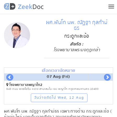
Tog
nav
ผศ.พันโท นพ. ณัฏฐา กุลกำม์
ธร
กระดูกและข้อ
สังกัด :
โรงพยาบาลพระมงกุฏเกล้า
เลือกเวลานัดหมาย
07 Aug (Fri)
โรงพยาบาลพญาไท2
943 ถนน พหลโยธิน แขวง สามเสนใน เขต พญาไท กรุงเทพมหานคร 10400
วันว่างถัดไป Wed, 12 Aug
ผศ.พันโท นพ. ณัฏฐา กุลกำม์ธร เฉพาะทางด้าน กระดูกและข้อ (